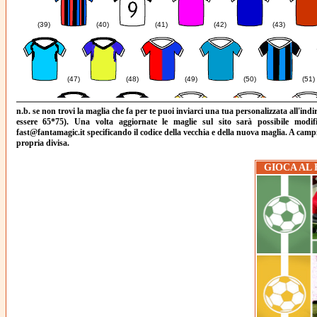
(39)
(40)
(41)
(42)
(43)
(47)
(48)
(49)
(50)
(51)
n.b. se non trovi la maglia che fa per te puoi inviarci una tua personalizzata all'in
essere 65*75). Una volta aggiornate le maglie sul sito sarà possibile modi
fast@fantamagic.it specificando il codice della vecchia e della nuova maglia. A campi
(54)
(55)
(56)
(57)
(58)
propria divisa.
GIOCA AL
(62)
(63)
(64)
(65)
(66)
(69)
(70)
(71)
(72)
(73)
(77)
(78)
(79)
(80)
(81)