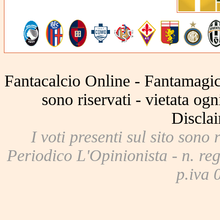
(84)
(85)
(86)
(87)
(88)
(92)
(93)
(94)
(95)
(96)
Fantacalcio Online - Fantamagic 
sono riservati - vietata og
(99)
(100)
(101)
(102)
(103)
Disclai
I voti presenti sul sito sono 
(107)
(108)
(109)
(110)
Periodico L'Opinionista - n. reg
p.iva
(114)
(115)
(116)
(117)
(121)
(122)
(123)
(124)