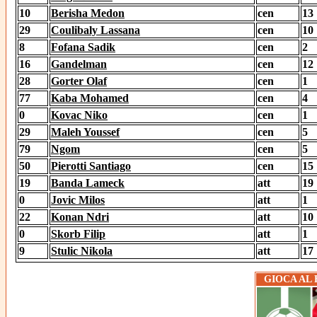
10
Berisha Medon
cen
13
29
Coulibaly Lassana
cen
10
8
Fofana Sadik
cen
2
16
Gandelman
cen
12
28
Gorter Olaf
cen
1
77
Kaba Mohamed
cen
4
0
Kovac Niko
cen
1
29
Maleh Youssef
cen
5
79
Ngom
cen
5
50
Pierotti Santiago
cen
15
19
Banda Lameck
att
19
0
Jovic Milos
att
1
22
Konan Ndri
att
10
0
Skorb Filip
att
1
9
Stulic Nikola
att
17
GIOCA AL