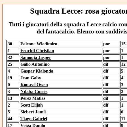
Squadra Lecce: rosa giocator
Tutti i giocatori della squadra Lecce calcio co
del fantacalcio. Elenco con suddivi
30
Falcone Wladimiro
por
15
1
Fruchtl Christian
por
1
32
Samooja Jasper
por
1
25
Gallo Antonino
dif
12
4
Gaspar Kialonda
dif
5
19
Jean Gaby
dif
4
0
Kouassi Owen
dif
3
3
Ndaba Corrie
dif
2
13
Perez Matias
dif
1
2
Scott Elijah
dif
1
5
Siebert Jamil
dif
6
44
Tiago Gabriel
dif
11
17
Veiga Danilo
dif
9