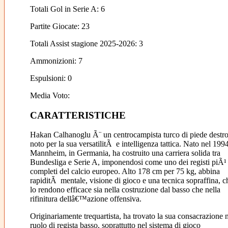
Totali Gol in Serie A: 6
Partite Giocate: 23
Totali Assist stagione 2025-2026: 3
Ammonizioni: 7
Espulsioni: 0
Media Voto:
CARATTERISTICHE
Hakan Calhanoglu Ã¨ un centrocampista turco di piede destro
noto per la sua versatilitÃ e intelligenza tattica. Nato nel 199
Mannheim, in Germania, ha costruito una carriera solida tra
Bundesliga e Serie A, imponendosi come uno dei registi piÃ¹
completi del calcio europeo. Alto 178 cm per 75 kg, abbina
rapiditÃ mentale, visione di gioco e una tecnica sopraffina, c
lo rendono efficace sia nella costruzione dal basso che nella
rifinitura dellâ€™azione offensiva.
Originariamente trequartista, ha trovato la sua consacrazione 
ruolo di regista basso, soprattutto nel sistema di gioco