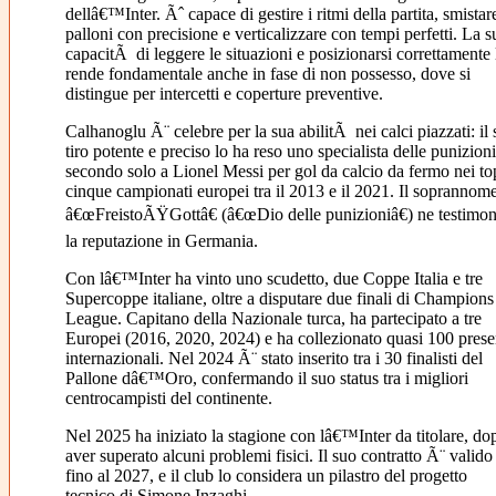
dellâ€™Inter. Ãˆ capace di gestire i ritmi della partita, smistar
palloni con precisione e verticalizzare con tempi perfetti. La s
capacitÃ di leggere le situazioni e posizionarsi correttamente 
rende fondamentale anche in fase di non possesso, dove si
distingue per intercetti e coperture preventive.
Calhanoglu Ã¨ celebre per la sua abilitÃ nei calci piazzati: il
tiro potente e preciso lo ha reso uno specialista delle punizioni
secondo solo a Lionel Messi per gol da calcio da fermo nei to
cinque campionati europei tra il 2013 e il 2021. Il soprannom
â€œFreistoÃŸGottâ€ (â€œDio delle punizioniâ€) ne testimon
la reputazione in Germania.
Con lâ€™Inter ha vinto uno scudetto, due Coppe Italia e tre
Supercoppe italiane, oltre a disputare due finali di Champions
League. Capitano della Nazionale turca, ha partecipato a tre
Europei (2016, 2020, 2024) e ha collezionato quasi 100 pres
internazionali. Nel 2024 Ã¨ stato inserito tra i 30 finalisti del
Pallone dâ€™Oro, confermando il suo status tra i migliori
centrocampisti del continente.
Nel 2025 ha iniziato la stagione con lâ€™Inter da titolare, do
aver superato alcuni problemi fisici. Il suo contratto Ã¨ valido
fino al 2027, e il club lo considera un pilastro del progetto
tecnico di Simone Inzaghi.