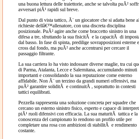
una buona lettura delle traiettorie, anche se talvolta puÃ² soffr
avversari piÃ¹ rapidi sul breve.
Dal punto di vista tattico, Ã¨ un giocatore che si adatta bene a
richieste dellâ€™allenatore, con una discreta disciplina
posizionale. PuÃ² agire anche come braccetto sinistro in una
difesa a tre, sfruttando la sua fisicitÃ e la capacitÃ di impost
dal basso. In fase di spinta, predilige sovrapposizioni esterne 
cross dal fondo, ma puÃ² anche accentrarsi per cercare il
passaggio filtrante.
La sua carriera lo ha visto indossare diverse maglie, tra cui qu
di Parma, Atalanta, Lecce e Salernitana, accumulando minuti
importanti e consolidando la sua reputazione come esterno
affidabile. Non Ã¨ un terzino da grandi numeri offensivi, ma
puÃ² garantire soliditÃ e continuitÃ , soprattutto in contesti
tattici equilibrati.
Pezzella rappresenta una soluzione concreta per squadre che
cercano un esterno sinistro fisico, esperto e capace di interpret
piÃ¹ ruoli difensivi con efficacia. La sua maturitÃ tattica e la
conoscenza del campionato lo rendono un profilo utile per
completare una rosa con ambizioni di stabilitÃ e rendimento
costante.