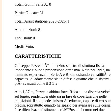
Totali Gol in Serie A: 0
Partite Giocate: 31
Totali Assist stagione 2025-2026: 1
Ammonizioni: 8
Espulsioni: 0
Media Voto:
CARATTERISTICHE
Giuseppe Pezzella Ã¨ un terzino sinistro di struttura fisica
imponente e buona propensione offensiva. Nato nel 1997, ha
maturato esperienza in Serie A e B, dimostrando versatilitÃ e
capacitÃ di adattamento sia in difesa a quattro che in sistemi
piÃ¹ avanzati come il 3-5-2.
Alto 1,87 m, Pezzella abbina forza fisica a una discreta veloc
sul lungo, rendendosi utile sia in fase di copertura che nelle
transizioni. Il suo piede sinistro Ã¨ educato, capace di cross te
precisi, soprattutto quando ha spazio per avanzare sulla corsia
fase difensiva, si distingue per lâ€™uso del corpo nei duelli e