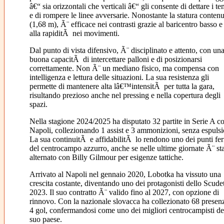
â€“ sia orizzontali che verticali â€“ gli consente di dettare i te
e di rompere le linee avversarie. Nonostante la statura contenu
(1,68 m), Ã¨ efficace nei contrasti grazie al baricentro basso e
alla rapiditÃ nei movimenti.
Dal punto di vista difensivo, Ã¨ disciplinato e attento, con un
buona capacitÃ di intercettare palloni e di posizionarsi
correttamente. Non Ã¨ un mediano fisico, ma compensa con
intelligenza e lettura delle situazioni. La sua resistenza gli
permette di mantenere alta lâ€™intensitÃ per tutta la gara,
risultando prezioso anche nel pressing e nella copertura degli
spazi.
Nella stagione 2024/2025 ha disputato 32 partite in Serie A co
Napoli, collezionando 1 assist e 3 ammonizioni, senza espulsi
La sua continuitÃ e affidabilitÃ lo rendono uno dei punti fe
del centrocampo azzurro, anche se nelle ultime giornate Ã¨ st
alternato con Billy Gilmour per esigenze tattiche.
Arrivato al Napoli nel gennaio 2020, Lobotka ha vissuto una
crescita costante, diventando uno dei protagonisti dello Scude
2023. Il suo contratto Ã¨ valido fino al 2027, con opzione di
rinnovo. Con la nazionale slovacca ha collezionato 68 presen
4 gol, confermandosi come uno dei migliori centrocampisti de
suo paese.