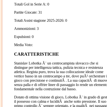
Totali Gol in Serie A: 0
Partite Giocate: 31
Totali Assist stagione 2025-2026: 0
Ammonizioni: 3
Espulsioni: 0
Media Voto:
CARATTERISTICHE
Stanislav Lobotka Ã¨ un centrocampista slovacco che si
distingue per intelligenza tattica, pulizia tecnica e resistenza
atletica. Regista puro, trova la sua collocazione ideale come
vertice basso in un centrocampo a tre, dove puÃ² orchestrare i
gioco con precisione e continuitÃ . La sua capacitÃ di muove
senza palla e di offrire linee di passaggio lo rende un element
fondamentale nella costruzione dal basso.
Dotato di ottima visione di gioco, Lobotka Ã¨ in grado di gest
il possesso con calma e luciditÃ anche sotto pressione. Il suo
primo controllo Ã¨ sempre orientato, e la qualitÃ nei passagg