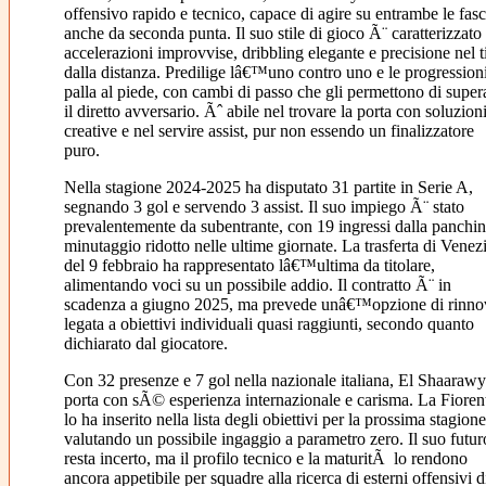
offensivo rapido e tecnico, capace di agire su entrambe le fasc
anche da seconda punta. Il suo stile di gioco Ã¨ caratterizzato
accelerazioni improvvise, dribbling elegante e precisione nel t
dalla distanza. Predilige lâ€™uno contro uno e le progression
palla al piede, con cambi di passo che gli permettono di super
il diretto avversario. Ãˆ abile nel trovare la porta con soluzion
creative e nel servire assist, pur non essendo un finalizzatore
puro.
Nella stagione 2024-2025 ha disputato 31 partite in Serie A,
segnando 3 gol e servendo 3 assist. Il suo impiego Ã¨ stato
prevalentemente da subentrante, con 19 ingressi dalla panchin
minutaggio ridotto nelle ultime giornate. La trasferta di Venez
del 9 febbraio ha rappresentato lâ€™ultima da titolare,
alimentando voci su un possibile addio. Il contratto Ã¨ in
scadenza a giugno 2025, ma prevede unâ€™opzione di rinno
legata a obiettivi individuali quasi raggiunti, secondo quanto
dichiarato dal giocatore.
Con 32 presenze e 7 gol nella nazionale italiana, El Shaarawy
porta con sÃ© esperienza internazionale e carisma. La Fioren
lo ha inserito nella lista degli obiettivi per la prossima stagione
valutando un possibile ingaggio a parametro zero. Il suo futur
resta incerto, ma il profilo tecnico e la maturitÃ lo rendono
ancora appetibile per squadre alla ricerca di esterni offensivi d