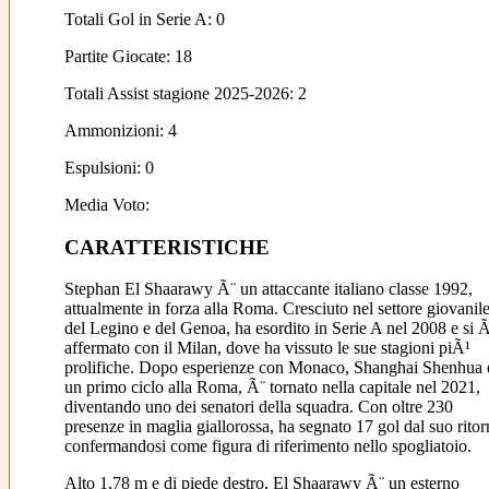
Totali Gol in Serie A: 0
Partite Giocate: 18
Totali Assist stagione 2025-2026: 2
Ammonizioni: 4
Espulsioni: 0
Media Voto:
CARATTERISTICHE
Stephan El Shaarawy Ã¨ un attaccante italiano classe 1992,
attualmente in forza alla Roma. Cresciuto nel settore giovanil
del Legino e del Genoa, ha esordito in Serie A nel 2008 e si 
affermato con il Milan, dove ha vissuto le sue stagioni piÃ¹
prolifiche. Dopo esperienze con Monaco, Shanghai Shenhua 
un primo ciclo alla Roma, Ã¨ tornato nella capitale nel 2021,
diventando uno dei senatori della squadra. Con oltre 230
presenze in maglia giallorossa, ha segnato 17 gol dal suo ritor
confermandosi come figura di riferimento nello spogliatoio.
Alto 1,78 m e di piede destro, El Shaarawy Ã¨ un esterno