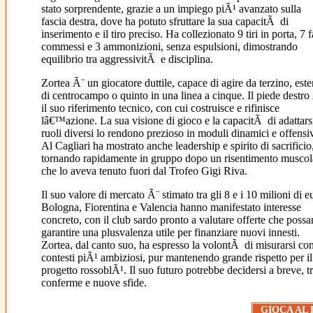
stato sorprendente, grazie a un impiego piÃ¹ avanzato sulla
fascia destra, dove ha potuto sfruttare la sua capacitÃ di
inserimento e il tiro preciso. Ha collezionato 9 tiri in porta, 7 fa
commessi e 3 ammonizioni, senza espulsioni, dimostrando
equilibrio tra aggressivitÃ e disciplina.
Zortea Ã¨ un giocatore duttile, capace di agire da terzino, est
di centrocampo o quinto in una linea a cinque. Il piede destro
il suo riferimento tecnico, con cui costruisce e rifinisce
lâ€™azione. La sua visione di gioco e la capacitÃ di adattars
ruoli diversi lo rendono prezioso in moduli dinamici e offensiv
Al Cagliari ha mostrato anche leadership e spirito di sacrificio
tornando rapidamente in gruppo dopo un risentimento muscol
che lo aveva tenuto fuori dal Trofeo Gigi Riva.
Il suo valore di mercato Ã¨ stimato tra gli 8 e i 10 milioni di e
Bologna, Fiorentina e Valencia hanno manifestato interesse
concreto, con il club sardo pronto a valutare offerte che poss
garantire una plusvalenza utile per finanziare nuovi innesti.
Zortea, dal canto suo, ha espresso la volontÃ di misurarsi co
contesti piÃ¹ ambiziosi, pur mantenendo grande rispetto per il
progetto rossoblÃ¹. Il suo futuro potrebbe decidersi a breve, t
conferme e nuove sfide.
GIOCA AL