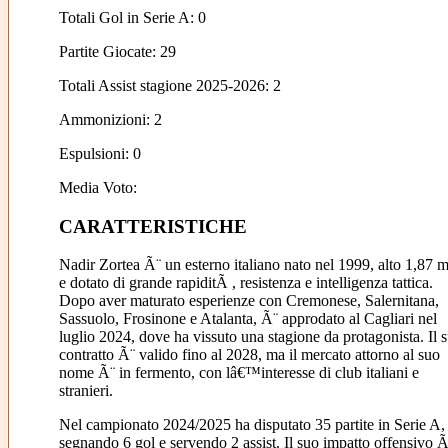
Totali Gol in Serie A: 0
Partite Giocate: 29
Totali Assist stagione 2025-2026: 2
Ammonizioni: 2
Espulsioni: 0
Media Voto:
CARATTERISTICHE
Nadir Zortea Ã¨ un esterno italiano nato nel 1999, alto 1,87 m
e dotato di grande rapiditÃ , resistenza e intelligenza tattica.
Dopo aver maturato esperienze con Cremonese, Salernitana,
Sassuolo, Frosinone e Atalanta, Ã¨ approdato al Cagliari nel
luglio 2024, dove ha vissuto una stagione da protagonista. Il 
contratto Ã¨ valido fino al 2028, ma il mercato attorno al suo
nome Ã¨ in fermento, con lâ€™interesse di club italiani e
stranieri.
Nel campionato 2024/2025 ha disputato 35 partite in Serie A,
segnando 6 gol e servendo 2 assist. Il suo impatto offensivo Ã