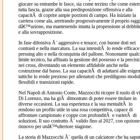
giocare su entrambe le fasce, sia come terzino che come ester
tutta fascia, grazie alla sua predisposizione offensiva e alla
capacitÃ di coprire ampie porzioni di campo. Ha iniziato la
carriera come ala, arretrando progressivamente il proprio ragg
dâ€™azione, ma mantenendo intatta la propensione al dribbli
e alla sovrapposizione.
In fase difensiva Ã¨ aggressivo e tenace, con buone doti nei
contrasti e nella marcatura. La sua intensitÃ lo rende efficace
pressing alto e nella riconquista del pallone. Nonostante qual
limite tecnico, ha affinato la gestione del possesso e la precisi
nei cross, diventando un elemento affidabile anche nella
costruzione dal basso. La sua capacitÃ di adattarsi alle esige
tattiche lo rende prezioso per allenatori che prediligono modul
flessibili e transizioni rapide.
Nel Napoli di Antonio Conte, Mazzocchi ricopre il ruolo di v
Di Lorenzo, ma ha giÃ dimostrato di poter essere titolare in
diverse occasioni. La sua esperienza e la sua mentalitÃ lo
rendono un profilo utile in una rosa competitiva, capace di
affrontare campionato e coppe con profonditÃ e varietÃ di
soluzioni. Il suo contratto Ã¨ valido fino al 2027, con opzione
rinnovo per unâ€™ulteriore stagione.
La storia di Mazzocchi Ã¨ quella di un calciatore che ha sapu