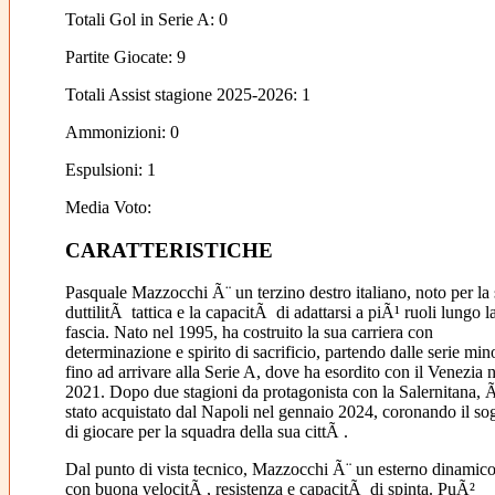
Totali Gol in Serie A: 0
Partite Giocate: 9
Totali Assist stagione 2025-2026: 1
Ammonizioni: 0
Espulsioni: 1
Media Voto:
CARATTERISTICHE
Pasquale Mazzocchi Ã¨ un terzino destro italiano, noto per la
duttilitÃ tattica e la capacitÃ di adattarsi a piÃ¹ ruoli lungo l
fascia. Nato nel 1995, ha costruito la sua carriera con
determinazione e spirito di sacrificio, partendo dalle serie min
fino ad arrivare alla Serie A, dove ha esordito con il Venezia n
2021. Dopo due stagioni da protagonista con la Salernitana, 
stato acquistato dal Napoli nel gennaio 2024, coronando il so
di giocare per la squadra della sua cittÃ .
Dal punto di vista tecnico, Mazzocchi Ã¨ un esterno dinamico
con buona velocitÃ , resistenza e capacitÃ di spinta. PuÃ²