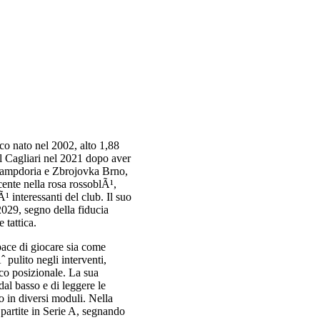
o nato nel 2002, alto 1,88
l Cagliari nel 2021 dopo aver
 Sampdoria e Zbrojovka Brno,
cente nella rosa rossoblÃ¹,
¹ interessanti del club. Il suo
2029, segno della fiducia
 tattica.
ace di giocare sia come
 pulito negli interventi,
oco posizionale. La sua
l basso e di leggere le
o in diversi moduli. Nella
partite in Serie A, segnando