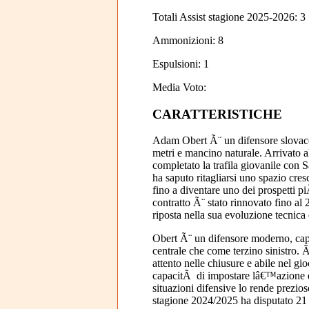
Totali Assist stagione 2025-2026: 3
Ammonizioni: 8
Espulsioni: 1
Media Voto:
CARATTERISTICHE
Adam Obert Ã¨ un difensore slovacc
metri e mancino naturale. Arrivato a
completato la trafila giovanile con
ha saputo ritagliarsi uno spazio cres
fino a diventare uno dei prospetti piÃ
contratto Ã¨ stato rinnovato fino al 
riposta nella sua evoluzione tecnica e
Obert Ã¨ un difensore moderno, cap
centrale che come terzino sinistro. Ãˆ
attento nelle chiusure e abile nel gi
capacitÃ di impostare lâ€™azione da
situazioni difensive lo rende prezios
stagione 2024/2025 ha disputato 21 