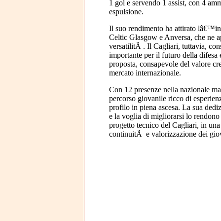
1 gol e servendo 1 assist, con 4 am
espulsione.
Il suo rendimento ha attirato lâ€™in
Celtic Glasgow e Anversa, che ne a
versatilitÃ . Il Cagliari, tuttavia, co
importante per il futuro della difesa
proposta, consapevole del valore cre
mercato internazionale.
Con 12 presenze nella nazionale ma
percorso giovanile ricco di esperien
profilo in piena ascesa. La sua dediz
e la voglia di migliorarsi lo rendono
progetto tecnico del Cagliari, in un
continuitÃ e valorizzazione dei gio