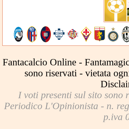
Fantacalcio Online - Fantamagic 
sono riservati - vietata og
Disclai
I voti presenti sul sito sono 
Periodico L'Opinionista - n. reg
p.iva