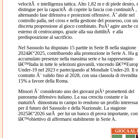
velocitÃ e intelligenza tattica. Alto 1,82 m e di piede destro, s
distingue per la capacitÃ di coprire la fascia con continuitÃ ,
alternando fase difensiva e proiezioni offensive. Ãˆ abile nel
controllo palla, nel cross e nella gestione del possesso, con un
discreta propensione al gioco combinato. PuÃ² agire anche c
esterno di centrocampo, grazie alla sua duttilitÃ e alla
predisposizione al sacrificio.
Nel Sassuolo ha disputato 15 partite in Serie B nella stagione
2024â€“2025, contribuendo alla promozione in Serie A. Ha 
accumulato presenze nella massima serie e ha rappresentato
lâ€™Italia in tutte le selezioni giovanili, vincendo lâ€™Euro
Under-19 nel 2023 e partecipando al Mondiale Under-20. Il 
contratto Ã¨ valido fino al 2028, con una clausola di rivendita
15% a favore della Roma.
Missori Ã¨ considerato uno dei giovani piÃ¹ promettenti del
panorama difensivo italiano. La sua crescita costante e la
maturitÃ dimostrata in campo lo rendono un profilo interessa
per il futuro del Sassuolo e della Nazionale. La stagione
2025â€“2026 sarÃ per lui un banco di prova importante, con
lâ€™obiettivo di affermarsi stabilmente in Serie A.
GIOCA AL