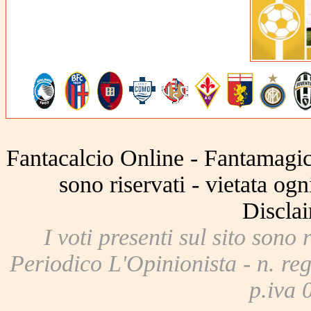
Fantacalcio Online - Fantamagic 
sono riservati - vietata og
Disclai
I voti presenti sul sito sono 
Periodico L'Opinionista - n. reg
p.iva