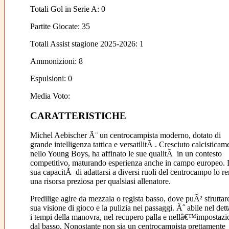
Totali Gol in Serie A: 0
Partite Giocate: 35
Totali Assist stagione 2025-2026: 1
Ammonizioni: 8
Espulsioni: 0
Media Voto:
CARATTERISTICHE
Michel Aebischer Ã¨ un centrocampista moderno, dotato di
grande intelligenza tattica e versatilitÃ . Cresciuto calcisticam
nello Young Boys, ha affinato le sue qualitÃ in un contesto
competitivo, maturando esperienza anche in campo europeo. 
sua capacitÃ di adattarsi a diversi ruoli del centrocampo lo r
una risorsa preziosa per qualsiasi allenatore.
Predilige agire da mezzala o regista basso, dove puÃ² sfruttare
sua visione di gioco e la pulizia nei passaggi. Ãˆ abile nel dett
i tempi della manovra, nel recupero palla e nellâ€™impostazi
dal basso. Nonostante non sia un centrocampista prettamente