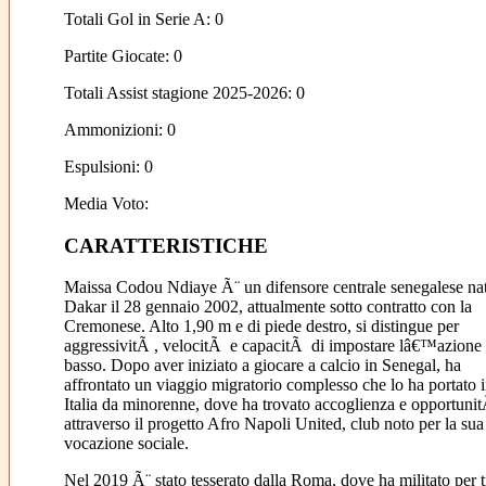
Totali Gol in Serie A: 0
Partite Giocate: 0
Totali Assist stagione 2025-2026: 0
Ammonizioni: 0
Espulsioni: 0
Media Voto:
CARATTERISTICHE
Maissa Codou Ndiaye Ã¨ un difensore centrale senegalese na
Dakar il 28 gennaio 2002, attualmente sotto contratto con la
Cremonese. Alto 1,90 m e di piede destro, si distingue per
aggressivitÃ , velocitÃ e capacitÃ di impostare lâ€™azione 
basso. Dopo aver iniziato a giocare a calcio in Senegal, ha
affrontato un viaggio migratorio complesso che lo ha portato 
Italia da minorenne, dove ha trovato accoglienza e opportuni
attraverso il progetto Afro Napoli United, club noto per la sua
vocazione sociale.
Nel 2019 Ã¨ stato tesserato dalla Roma, dove ha militato per t