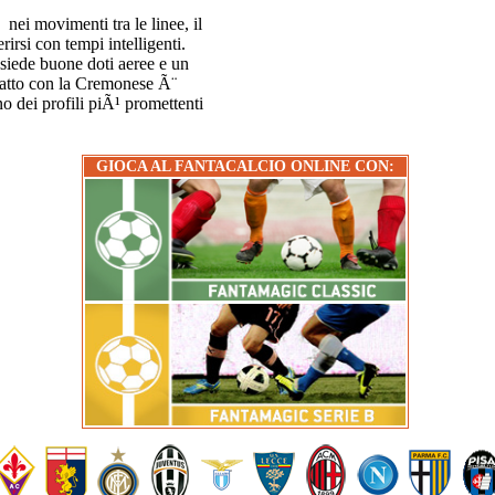
 nei movimenti tra le linee, il
irsi con tempi intelligenti.
siede buone doti aeree e un
tratto con la Cremonese Ã¨
o dei profili piÃ¹ promettenti
GIOCA AL FANTACALCIO ONLINE CON: