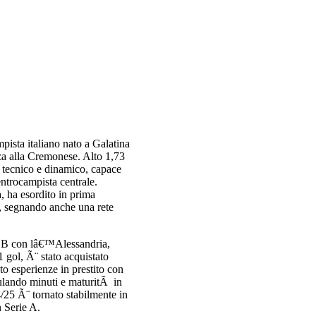
sta italiano nato a Galatina
rza alla Cremonese. Alto 1,73
e tecnico e dinamico, capace
entrocampista centrale.
, ha esordito in prima
 segnando anche una rete
e B con lâ€™Alessandria,
 gol, Ã¨ stato acquistato
o esperienze in prestito con
ulando minuti e maturitÃ in
4/25 Ã¨ tornato stabilmente in
n Serie A.