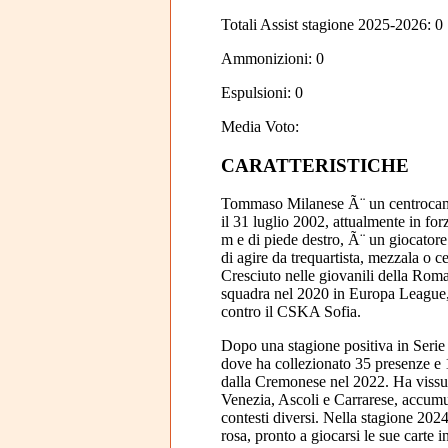
Totali Assist stagione 2025-2026: 0
Ammonizioni: 0
Espulsioni: 0
Media Voto:
CARATTERISTICHE
Tommaso Milanese Ã¨ un centrocampi
il 31 luglio 2002, attualmente in fo
m e di piede destro, Ã¨ un giocator
di agire da trequartista, mezzala o c
Cresciuto nelle giovanili della Roma
squadra nel 2020 in Europa League,
contro il CSKA Sofia.
Dopo una stagione positiva in Seri
dove ha collezionato 35 presenze e 1
dalla Cremonese nel 2022. Ha vissut
Venezia, Ascoli e Carrarese, accum
contesti diversi. Nella stagione 202
rosa, pronto a giocarsi le sue carte i