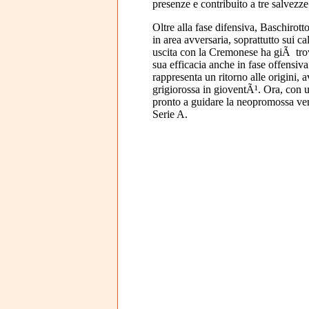
presenze e contribuito a tre salvezze
Oltre alla fase difensiva, Baschirott
in area avversaria, soprattutto sui ca
uscita con la Cremonese ha giÃ trov
sua efficacia anche in fase offensiv
rappresenta un ritorno alle origini,
grigiorossa in gioventÃ¹. Ora, con u
pronto a guidare la neopromossa ver
Serie A.