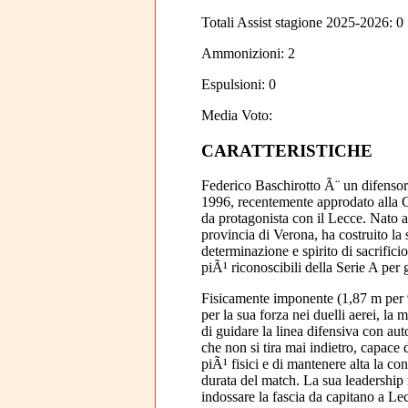
Totali Assist stagione 2025-2026: 0
Ammonizioni: 2
Espulsioni: 0
Media Voto:
CARATTERISTICHE
Federico Baschirotto Ã¨ un difensore
1996, recentemente approdato alla 
da protagonista con il Lecce. Nato a 
provincia di Verona, ha costruito la 
determinazione e spirito di sacrifici
piÃ¹ riconoscibili della Serie A per g
Fisicamente imponente (1,87 m per 
per la sua forza nei duelli aerei, la 
di guidare la linea difensiva con au
che non si tira mai indietro, capace d
piÃ¹ fisici e di mantenere alta la con
durata del match. La sua leadership 
indossare la fascia da capitano a Le