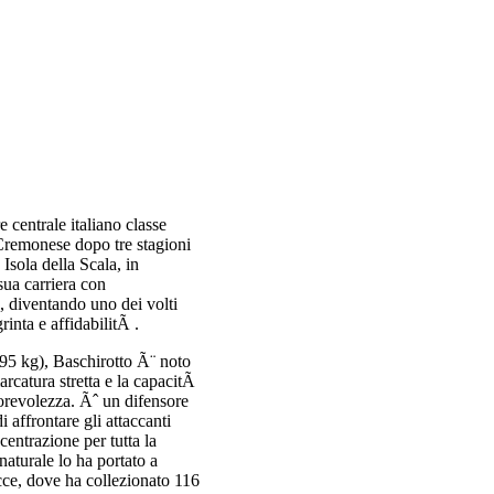
 centrale italiano classe
Cremonese dopo tre stagioni
Isola della Scala, in
sua carriera con
o, diventando uno dei volti
rinta e affidabilitÃ .
95 kg), Baschirotto Ã¨ noto
marcatura stretta e la capacitÃ
torevolezza. Ãˆ un difensore
i affrontare gli attaccanti
centrazione per tutta la
naturale lo ha portato a
cce, dove ha collezionato 116