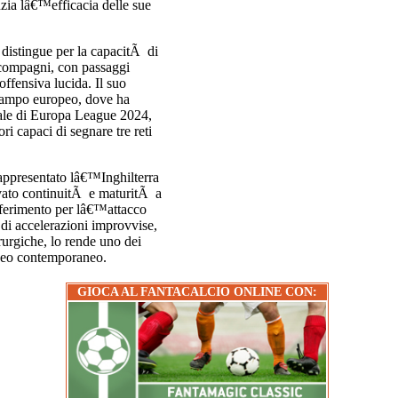
nzia lâ€™efficacia delle sue
 distingue per la capacitÃ di
i compagni, con passaggi
offensiva lucida. Il suo
 campo europeo, dove ha
inale di Europa League 2024,
ori capaci di segnare tre reti
appresentato lâ€™Inghilterra
vato continuitÃ e maturitÃ a
ferimento per lâ€™attacco
to di accelerazioni improvvise,
irurgiche, lo rende uno dei
ropeo contemporaneo.
GIOCA AL FANTACALCIO ONLINE CON: