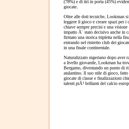
(78%) e di tiri in porta (45%) evide
giocate.
Oltre alle doti tecniche, Lookman si
leggere il gioco e creare spazi per 
chiave sempre precisi e una visione 
impatto Ã¨ stato decisivo anche in
firmato una storica tripletta nella f
entrando nel ristretto club dei giocat
in una finale continentale.
Naturalizzato nigeriano dopo aver r
a livello giovanile, Lookman ha tro
Bergamo, diventando un punto di ri
atalantino. Il suo stile di gioco, fat
giocate di classe e finalizzazioni ch
talenti piÃ¹ brillanti del calcio eu