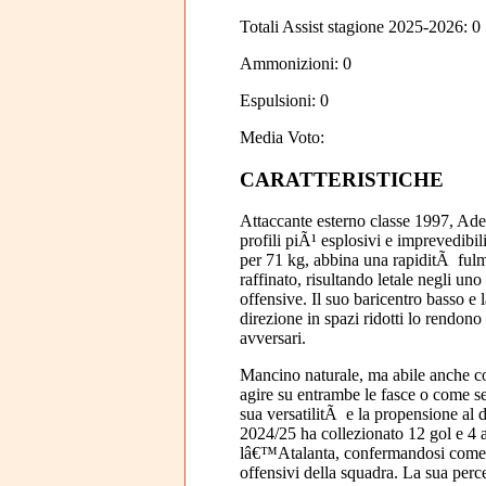
Totali Assist stagione 2025-2026: 0
Ammonizioni: 0
Espulsioni: 0
Media Voto:
CARATTERISTICHE
Attaccante esterno classe 1997, A
profili piÃ¹ esplosivi e imprevedibil
per 71 kg, abbina una rapiditÃ fulmi
raffinato, risultando letale negli uno
offensive. Il suo baricentro basso e
direzione in spazi ridotti lo rendono
avversari.
Mancino naturale, ma abile anche 
agire su entrambe le fasce o come s
sua versatilitÃ e la propensione al d
2024/25 ha collezionato 12 gol e 4 a
lâ€™Atalanta, confermandosi come u
offensivi della squadra. La sua perce