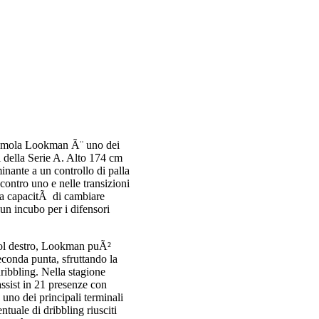
demola Lookman Ã¨ uno dei
i della Serie A. Alto 174 cm
nante a un controllo di palla
 contro uno e nelle transizioni
 la capacitÃ di cambiare
 un incubo per i difensori
col destro, Lookman puÃ²
econda punta, sfruttando la
ribbling. Nella stagione
ssist in 21 presenze con
no dei principali terminali
ntuale di dribbling riusciti