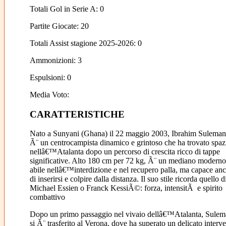
Totali Gol in Serie A: 0
Partite Giocate: 20
Totali Assist stagione 2025-2026: 0
Ammonizioni: 3
Espulsioni: 0
Media Voto:
CARATTERISTICHE
Nato a Sunyani (Ghana) il 22 maggio 2003, Ibrahim Suleman
Ã¨ un centrocampista dinamico e grintoso che ha trovato spaz
nellâ€™Atalanta dopo un percorso di crescita ricco di tappe
significative. Alto 180 cm per 72 kg, Ã¨ un mediano moderno
abile nellâ€™interdizione e nel recupero palla, ma capace an
di inserirsi e colpire dalla distanza. Il suo stile ricorda quello d
Michael Essien o Franck KessiÃ©: forza, intensitÃ e spirito
combattivo
Dopo un primo passaggio nel vivaio dellâ€™Atalanta, Sulem
si Ã¨ trasferito al Verona, dove ha superato un delicato interv