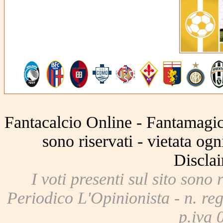
Fantacalcio Online - Fantamagic 
sono riservati - vietata og
Disclai
I voti presenti sul sito sono 
Periodico L'Opinionista - n. reg
p.iva