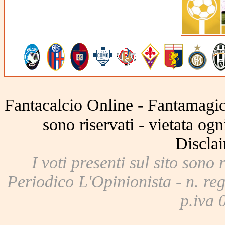
Fantacalcio Online - Fantamagic 
sono riservati - vietata og
Disclai
I voti presenti sul sito sono 
Periodico L'Opinionista - n. reg
p.iva