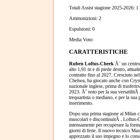
Totali Assist stagione 2025-2026: 1
Ammonizioni: 2
Espulsioni: 0
Media Voto:
CARATTERISTICHE
Ruben Loftus-Cheek
Ã¨ un centro
alto 1,91 m e di piede destro, attual
contratto fino al 2027. Cresciuto nel
Chelsea, ha giocato anche con Cryst
nazionale inglese, prima di trasferirs
2023. Ãˆ noto per la sua versatilitÃ
trequartista o mediano, e per la sua 
inserimento.
Dopo una prima stagione al Milan c
muscolari e discontinuitÃ , Loftus-
intensamente per recuperare la form
giorni di ferie. Il nuovo tecnico Mas
apprezzato il suo impegno e lo cons