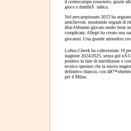
il centrocampo rossonero, grazie alla
gioco e duttilitÃ tattica.
Nel precampionato 2025 ha segnato 
amichevole, mostrando segnali di rin
â€œAbbiamo giocato molto bene in 
complicata. Allegri ha creato una sa
giocatori. Una grande atmosfera cre
Loftus-Cheek ha collezionato 19 pre
stagione 2024/2025, senza gol nÃ© 
positivo in fase di interdizione e cost
tecnico sperano che la nuova stagion
definitivo rilancio, con lâ€™obiettiv
per il Milan.