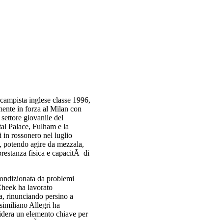
campista inglese classe 1996,
mente in forza al Milan con
 settore giovanile del
al Palace, Fulham e la
i in rossonero nel luglio
 , potendo agire da mezzala,
prestanza fisica e capacitÃ di
ondizionata da problemi
Cheek ha lavorato
a, rinunciando persino a
similiano Allegri ha
idera un elemento chiave per