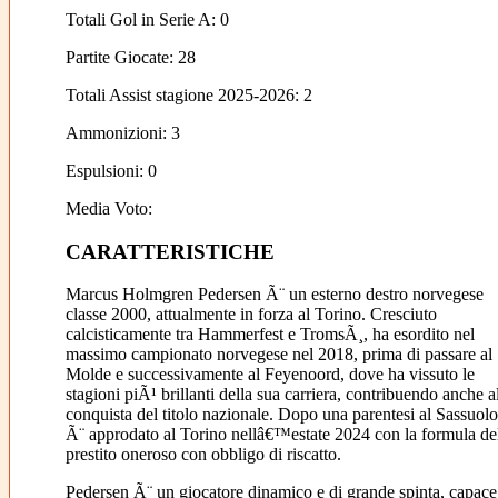
Totali Gol in Serie A: 0
Partite Giocate: 28
Totali Assist stagione 2025-2026: 2
Ammonizioni: 3
Espulsioni: 0
Media Voto:
CARATTERISTICHE
Marcus Holmgren Pedersen Ã¨ un esterno destro norvegese
classe 2000, attualmente in forza al Torino. Cresciuto
calcisticamente tra Hammerfest e TromsÃ¸, ha esordito nel
massimo campionato norvegese nel 2018, prima di passare al
Molde e successivamente al Feyenoord, dove ha vissuto le
stagioni piÃ¹ brillanti della sua carriera, contribuendo anche a
conquista del titolo nazionale. Dopo una parentesi al Sassuolo
Ã¨ approdato al Torino nellâ€™estate 2024 con la formula de
prestito oneroso con obbligo di riscatto.
Pedersen Ã¨ un giocatore dinamico e di grande spinta, capace