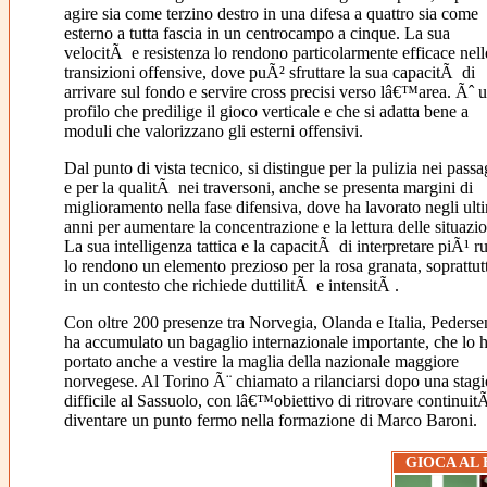
agire sia come terzino destro in una difesa a quattro sia come
esterno a tutta fascia in un centrocampo a cinque. La sua
velocitÃ e resistenza lo rendono particolarmente efficace nell
transizioni offensive, dove puÃ² sfruttare la sua capacitÃ di
arrivare sul fondo e servire cross precisi verso lâ€™area. Ãˆ 
profilo che predilige il gioco verticale e che si adatta bene a
moduli che valorizzano gli esterni offensivi.
Dal punto di vista tecnico, si distingue per la pulizia nei passa
e per la qualitÃ nei traversoni, anche se presenta margini di
miglioramento nella fase difensiva, dove ha lavorato negli ult
anni per aumentare la concentrazione e la lettura delle situazio
La sua intelligenza tattica e la capacitÃ di interpretare piÃ¹ ru
lo rendono un elemento prezioso per la rosa granata, soprattut
in un contesto che richiede duttilitÃ e intensitÃ .
Con oltre 200 presenze tra Norvegia, Olanda e Italia, Pederse
ha accumulato un bagaglio internazionale importante, che lo 
portato anche a vestire la maglia della nazionale maggiore
norvegese. Al Torino Ã¨ chiamato a rilanciarsi dopo una stag
difficile al Sassuolo, con lâ€™obiettivo di ritrovare continuit
diventare un punto fermo nella formazione di Marco Baroni.
GIOCA AL