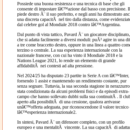
Possiede una buona resistenza e una tecnica di base che gli
consente di impostare lâ€™azione dal basso con precisione. I
piede destro Ã¨ il suo preferito, e negli anni ha dimostrato an
una discreta capacitÃ nel tiro dalla distanza, come evidenziat
dal celebre gol al Mondiale 2018 contro lâ€™Argentina.
Dal punto di vista tattico, Pavard Ã¨ un giocatore disciplinato,
che si adatta facilmente a diversi moduli: puÃ² agire in una di
a tre come braccetto destro, oppure in una linea a quattro com
terzino o centrale. La sua esperienza internazionale con la
nazionale francese, con cui ha vinto il Mondiale 2018 e la
Nations League 2021, lo rende un elemento di grande
affidabilitÃ nei contesti ad alta pressione.
Nel 2024/25 ha disputato 23 partite in Serie A con lâ€™Inter,
fornendo 1 assist e mantenendo un rendimento costante, pur
senza segnare. Tuttavia, la sua seconda stagione in nerazzurr
stata condizionata da alcuni problemi fisici e da episodi extra-
campo che hanno sollevato dubbi sulla sua continuitÃ . Il clu
aperto alla possibilitÃ di una cessione, qualora arrivasse
unâ€™offerta adeguata, pur riconoscendone il valore tecnico 
lâ€™esperienza internazionale2.
In sintesi, Pavard Ã¨ un difensore completo, con un profilo
europeo e una mentalitÃ vincente. La sua capacitÃ di adattar