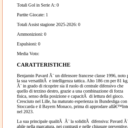
Totali Gol in Serie A: 0
Partite Giocate: 1
Totali Assist stagione 2025-2026: 0
Ammonizioni: 0
Espulsioni: 0
Media Voto:
CARATTERISTICHE
Benjamin Pavard Ã¨ un difensore francese classe 1996, noto 
la sua versatilitÃ e intelligenza tattica. Alto 186 cm per 81 kg
Ã¨ in grado di ricoprire sia il ruolo di centrale difensivo che
quello di terzino destro, grazie a una combinazione di forza
fisica, senso della posizione e capacitÃ di lettura del gioco.
Cresciuto nel Lille, ha maturato esperienza in Bundesliga con 
Stoccarda e il Bayern Monaco, prima di approdare allâ€™Int
nel 2023.
La sua principale qualitÃ Ã¨ la soliditÃ difensiva: Pavard Ã
abile nella marcatura, nei contrasti e nelle chiusure preventive