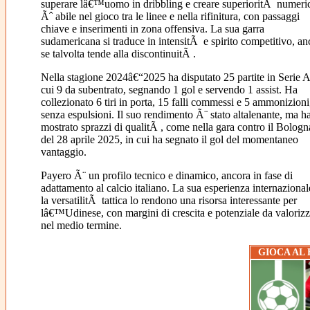
superare lâ€™uomo in dribbling e creare superioritÃ numeri
Ãˆ abile nel gioco tra le linee e nella rifinitura, con passaggi
chiave e inserimenti in zona offensiva. La sua garra
sudamericana si traduce in intensitÃ e spirito competitivo, an
se talvolta tende alla discontinuitÃ .
Nella stagione 2024â€“2025 ha disputato 25 partite in Serie A
cui 9 da subentrato, segnando 1 gol e servendo 1 assist. Ha
collezionato 6 tiri in porta, 15 falli commessi e 5 ammonizioni
senza espulsioni. Il suo rendimento Ã¨ stato altalenante, ma h
mostrato sprazzi di qualitÃ , come nella gara contro il Bologn
del 28 aprile 2025, in cui ha segnato il gol del momentaneo
vantaggio.
Payero Ã¨ un profilo tecnico e dinamico, ancora in fase di
adattamento al calcio italiano. La sua esperienza internazional
la versatilitÃ tattica lo rendono una risorsa interessante per
lâ€™Udinese, con margini di crescita e potenziale da valorizz
nel medio termine.
GIOCA AL