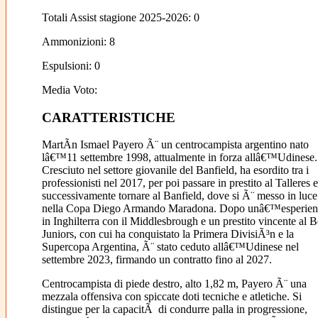
Totali Assist stagione 2025-2026: 0
Ammonizioni: 8
Espulsioni: 0
Media Voto:
CARATTERISTICHE
MartÃ­n Ismael Payero Ã¨ un centrocampista argentino nato
lâ€™11 settembre 1998, attualmente in forza allâ€™Udinese.
Cresciuto nel settore giovanile del Banfield, ha esordito tra i
professionisti nel 2017, per poi passare in prestito al Talleres e
successivamente tornare al Banfield, dove si Ã¨ messo in luce
nella Copa Diego Armando Maradona. Dopo unâ€™esperien
in Inghilterra con il Middlesbrough e un prestito vincente al 
Juniors, con cui ha conquistato la Primera DivisiÃ³n e la
Supercopa Argentina, Ã¨ stato ceduto allâ€™Udinese nel
settembre 2023, firmando un contratto fino al 2027.
Centrocampista di piede destro, alto 1,82 m, Payero Ã¨ una
mezzala offensiva con spiccate doti tecniche e atletiche. Si
distingue per la capacitÃ di condurre palla in progressione,