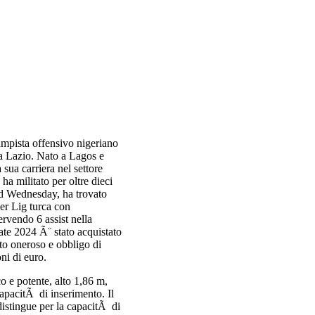
mpista offensivo nigeriano
la Lazio. Nato a Lagos e
a sua carriera nel settore
a militato per oltre dieci
ld Wednesday, ha trovato
er Lig turca con
rvendo 6 assist nella
e 2024 Ã¨ stato acquistato
ito oneroso e obbligo di
oni di euro.
o e potente, alto 1,86 m,
capacitÃ di inserimento. Il
 distingue per la capacitÃ di