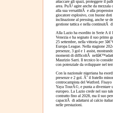
attaccare gli spazi, proteggere il pa
area. PuÃ² agire anche da mezzala o
alla sua versatilitÃ e alla propensio
giocatore esplosivo, con buone doti 
inclinazione al pressing, anche se d
gestione tattica e nella continuitÃ 
Alla Lazio ha esordito in Serie A il 
Venezia e ha segnato il suo primo go
25 settembre, nella vittoria per 3â€
Europa League. Nella stagione 202
presenze, 3 gol e 1 assist, mostrand
momenti di difficoltÃ nellâ€™adatt
Maurizio Sarri. Il tecnico lo conside
con potenziale da sviluppare nel te
Con la nazionale nigeriana ha esordi
presenze e 2 gol. Ãˆ il fratello min
centrocampista del Watford. Fisayo ha
Yaya TourÃ©, e punta a diventare un
europeo. La Lazio crede nel suo tale
contratto fino al 2028, ma il suo p
capacitÃ di adattarsi al calcio itali
nelle prestazioni.