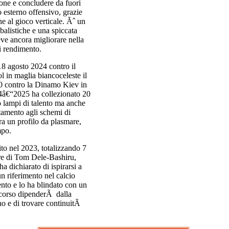
llone e concludere da fuori
 esterno offensivo, grazie
ne al gioco verticale. Ãˆ un
balistiche e una spiccata
eve ancora migliorare nella
di rendimento.
18 agosto 2024 contro il
l in maglia biancoceleste il
“0 contro la Dinamo Kiev in
4â€“2025 ha collezionato 20
o lampi di talento ma anche
amento agli schemi di
ra un profilo da plasmare,
mpo.
to nel 2023, totalizzando 7
ore di Tom Dele-Bashiru,
 dichiarato di ispirarsi a
 riferimento nel calcio
nto e lo ha blindato con un
ercorso dipenderÃ dalla
ano e di trovare continuitÃ