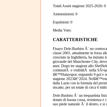
Totali Assist stagione 2025-2026: 0
Ammonizioni: 0
Espulsioni: 0
Media Voto:
CARATTERISTICHE
Fisayo Dele-Bashiru Ã¨ un centroca
classe 2001, attualmente in forza al
cresciuto in Inghilterra, ha iniziato l
giovanile del Manchester City, dove h
anni. Dopo tre stagioni allo Sheffie
continuitÃ e visibilitÃ nella SÃ¼p
lâ€™Hatayspor, segnando 9 gol e se
stagione 2023â€“2024. Nellâ€™estat
dalla Lazio con la formula del prest
riscatto, per un totale di circa 6 mili
Dele-Bashiru Ã¨ un trequartista fisic
dotato di buona corsa, resistenza e 
suo piede naturale Ã¨ il destro, e si