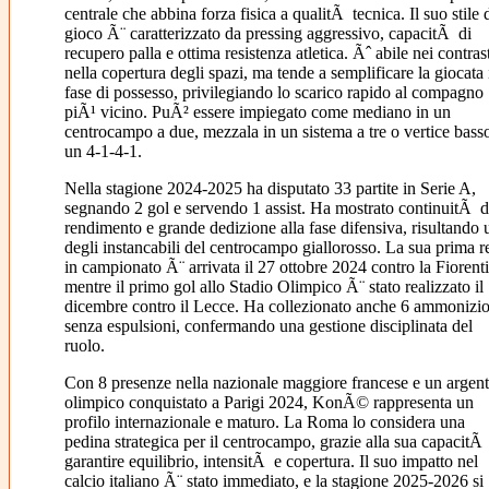
centrale che abbina forza fisica a qualitÃ tecnica. Il suo stile 
gioco Ã¨ caratterizzato da pressing aggressivo, capacitÃ di
recupero palla e ottima resistenza atletica. Ãˆ abile nei contrast
nella copertura degli spazi, ma tende a semplificare la giocata 
fase di possesso, privilegiando lo scarico rapido al compagno
piÃ¹ vicino. PuÃ² essere impiegato come mediano in un
centrocampo a due, mezzala in un sistema a tre o vertice basso
un 4-1-4-1.
Nella stagione 2024-2025 ha disputato 33 partite in Serie A,
segnando 2 gol e servendo 1 assist. Ha mostrato continuitÃ d
rendimento e grande dedizione alla fase difensiva, risultando 
degli instancabili del centrocampo giallorosso. La sua prima r
in campionato Ã¨ arrivata il 27 ottobre 2024 contro la Fiorenti
mentre il primo gol allo Stadio Olimpico Ã¨ stato realizzato il
dicembre contro il Lecce. Ha collezionato anche 6 ammonizio
senza espulsioni, confermando una gestione disciplinata del
ruolo.
Con 8 presenze nella nazionale maggiore francese e un argen
olimpico conquistato a Parigi 2024, KonÃ© rappresenta un
profilo internazionale e maturo. La Roma lo considera una
pedina strategica per il centrocampo, grazie alla sua capacitÃ
garantire equilibrio, intensitÃ e copertura. Il suo impatto nel
calcio italiano Ã¨ stato immediato, e la stagione 2025-2026 si