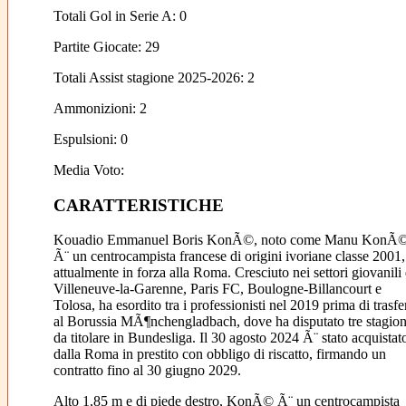
Totali Gol in Serie A: 0
Partite Giocate: 29
Totali Assist stagione 2025-2026: 2
Ammonizioni: 2
Espulsioni: 0
Media Voto:
CARATTERISTICHE
Kouadio Emmanuel Boris KonÃ©, noto come Manu KonÃ©
Ã¨ un centrocampista francese di origini ivoriane classe 2001,
attualmente in forza alla Roma. Cresciuto nei settori giovanili 
Villeneuve-la-Garenne, Paris FC, Boulogne-Billancourt e
Tolosa, ha esordito tra i professionisti nel 2019 prima di trasfer
al Borussia MÃ¶nchengladbach, dove ha disputato tre stagion
da titolare in Bundesliga. Il 30 agosto 2024 Ã¨ stato acquistat
dalla Roma in prestito con obbligo di riscatto, firmando un
contratto fino al 30 giugno 2029.
Alto 1,85 m e di piede destro, KonÃ© Ã¨ un centrocampista