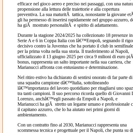
efficace nel gioco aereo e preciso nei passaggi, con una natur
propensione alla lettura delle traiettorie e alla copertura
preventiva. La sua maturitÃ tattica, nonostante la giovane etÃ
gli ha permesso di inserirsi rapidamente nel gruppo azzurro, 
ha giÃ mostrato personalitÃ e spirito di adattamento.
Durante la stagione 2024/2025 ha collezionato 18 presenze in
Serie A e 6 in Coppa Italia con lâ€™Empoli, segnando il rigo
decisivo contro la Juventus che ha portato il club in semifinal
per la prima volta nella sua storia. Il trasferimento al Napoli,
ufficializzato il 13 giugno 2025 per circa 9 milioni di euro pi
bonus, rappresenta un salto importante nella sua carriera, che
Marianucci affronta con entusiasmo e determinazione.
Nel ritiro estivo ha dichiarato di sentirsi onorato di far parte di
una squadra campione dâ€™Italia, sottolineando
lâ€™importanza del lavoro quotidiano per ritagliarsi uno spaz
tra tanti campioni. Il suo percorso ricorda quello di Giovanni 
Lorenzo, anchâ€™egli passato da Empoli a Napoli, e
Marianucci ha giÃ stretto un legame umano e professionale 
il capitano azzurro, che lo ha aiutato nei primi giorni di
ambientamento.
Con un contratto fino al 2030, Marianucci rappresenta una
scommessa tecnica e progettuale per il Napoli, che punta su di