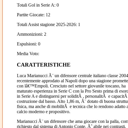
Totali Gol in Serie A: 0
Partite Giocate: 12
Totali Assist stagione 2025-2026: 1
Ammonizioni: 2
Espulsioni: 0
Media Voto:
CARATTERISTICHE
Luca Marianucci Ã¨ un difensore centrale italiano classe 2004
recentemente approdato al Napoli dopo una stagione promette
con lâ€™Empoli. Cresciuto nel settore giovanile toscano, ha
maturato esperienza in Serie C con la Pro Sesto prima di esord
in Serie A e distinguersi per soliditÃ , personalitÃ e capacitÃ
costruzione dal basso. Alto 1,86 m, Ã¨ dotato di buona struttu
fisica, ma anche di mobilitÃ e tecnica che lo rendono adatto 
calcio moderno e propositivo.
Marianucci Ã¨ un difensore che ama giocare con la palla, co
richiesto dal sistema di Antonio Conte. Ãˆ abile nei contrasti,