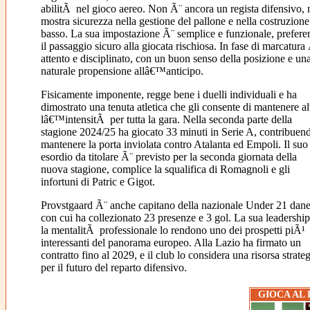
abilitÃ nel gioco aereo. Non Ã¨ ancora un regista difensivo,
mostra sicurezza nella gestione del pallone e nella costruzione
basso. La sua impostazione Ã¨ semplice e funzionale, prefer
il passaggio sicuro alla giocata rischiosa. In fase di marcatura
attento e disciplinato, con un buon senso della posizione e un
naturale propensione allâ€™anticipo.
Fisicamente imponente, regge bene i duelli individuali e ha
dimostrato una tenuta atletica che gli consente di mantenere al
lâ€™intensitÃ per tutta la gara. Nella seconda parte della
stagione 2024/25 ha giocato 33 minuti in Serie A, contribuen
mantenere la porta inviolata contro Atalanta ed Empoli. Il suo
esordio da titolare Ã¨ previsto per la seconda giornata della
nuova stagione, complice la squalifica di Romagnoli e gli
infortuni di Patric e Gigot.
Provstgaard Ã¨ anche capitano della nazionale Under 21 dane
con cui ha collezionato 23 presenze e 3 gol. La sua leadership
la mentalitÃ professionale lo rendono uno dei prospetti piÃ¹
interessanti del panorama europeo. Alla Lazio ha firmato un
contratto fino al 2029, e il club lo considera una risorsa strate
per il futuro del reparto difensivo.
GIOCA AL