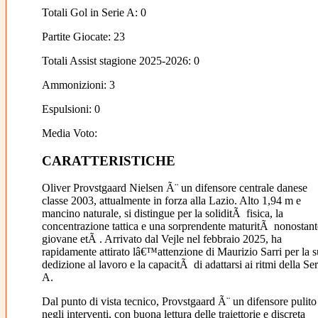
Totali Gol in Serie A: 0
Partite Giocate: 23
Totali Assist stagione 2025-2026: 0
Ammonizioni: 3
Espulsioni: 0
Media Voto:
CARATTERISTICHE
Oliver Provstgaard Nielsen Ã¨ un difensore centrale danese
classe 2003, attualmente in forza alla Lazio. Alto 1,94 m e
mancino naturale, si distingue per la soliditÃ fisica, la
concentrazione tattica e una sorprendente maturitÃ nonostant
giovane etÃ . Arrivato dal Vejle nel febbraio 2025, ha
rapidamente attirato lâ€™attenzione di Maurizio Sarri per la s
dedizione al lavoro e la capacitÃ di adattarsi ai ritmi della Ser
A.
Dal punto di vista tecnico, Provstgaard Ã¨ un difensore pulito
negli interventi, con buona lettura delle traiettorie e discreta