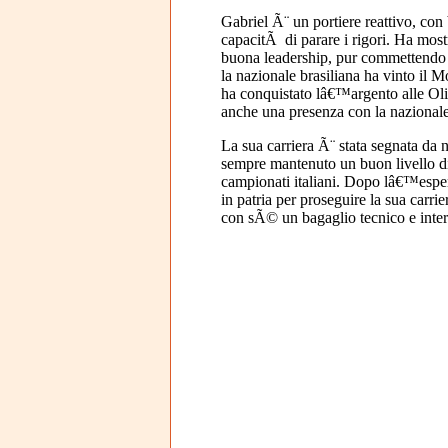
Gabriel Ã¨ un portiere reattivo, con 
capacitÃ di parare i rigori. Ha mostr
buona leadership, pur commettendo 
la nazionale brasiliana ha vinto il 
ha conquistato lâ€™argento alle Ol
anche una presenza con la nazional
La sua carriera Ã¨ stata segnata da 
sempre mantenuto un buon livello di
campionati italiani. Dopo lâ€™esper
in patria per proseguire la sua carrie
con sÃ© un bagaglio tecnico e intern