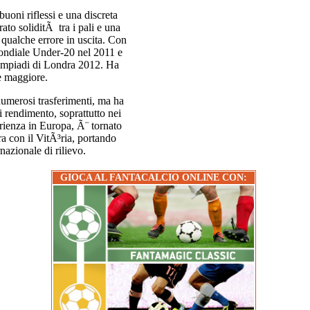
buoni riflessi e una discreta
ato soliditÃ tra i pali e una
qualche errore in uscita. Con
Mondiale Under-20 nel 2011 e
impiadi di Londra 2012. Ha
e maggiore.
numerosi trasferimenti, ma ha
 rendimento, soprattutto nei
ienza in Europa, Ã¨ tornato
ra con il VitÃ³ria, portando
azionale di rilievo.
GIOCA AL FANTACALCIO ONLINE CON: