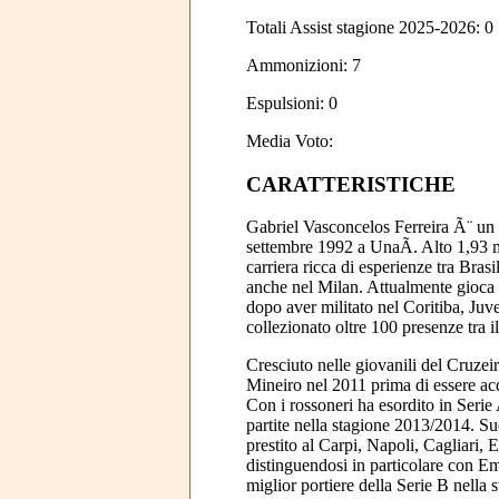
Totali Assist stagione 2025-2026: 0
Ammonizioni: 7
Espulsioni: 0
Media Voto:
CARATTERISTICHE
Gabriel Vasconcelos Ferreira Ã¨ un p
settembre 1992 a UnaÃ­. Alto 1,93 
carriera ricca di esperienze tra Brasi
anche nel Milan. Attualmente gioca n
dopo aver militato nel Coritiba, Ju
collezionato oltre 100 presenze tra i
Cresciuto nelle giovanili del Cruzei
Mineiro nel 2011 prima di essere ac
Con i rossoneri ha esordito in Serie
partite nella stagione 2013/2014. S
prestito al Carpi, Napoli, Cagliari, 
distinguendosi in particolare con Em
miglior portiere della Serie B nella