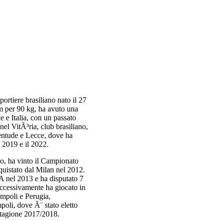
ortiere brasiliano nato il 27
m per 90 kg, ha avuto una
le e Italia, con un passato
el VitÃ³ria, club brasiliano,
ventude e Lecce, dove ha
l 2019 e il 2022.
ro, ha vinto il Campionato
quistato dal Milan nel 2012.
 A nel 2013 e ha disputato 7
uccessivamente ha giocato in
Empoli e Perugia,
poli, dove Ã¨ stato eletto
 stagione 2017/2018.