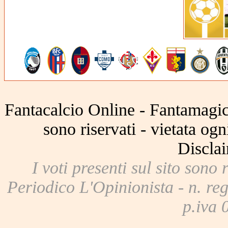
Fantacalcio Online - Fantamagic 
sono riservati - vietata og
Disclai
I voti presenti sul sito sono 
Periodico L'Opinionista - n. reg
p.iva