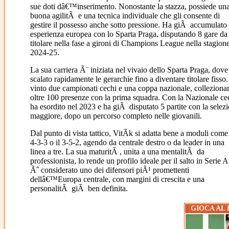
sue doti dâ€™inserimento. Nonostante la stazza, possiede un
buona agilitÃ e una tecnica individuale che gli consente di
gestire il possesso anche sotto pressione. Ha giÃ accumulato
esperienza europea con lo Sparta Praga, disputando 8 gare da
titolare nella fase a gironi di Champions League nella stagion
2024-25.
La sua carriera Ã¨ iniziata nel vivaio dello Sparta Praga, dove
scalato rapidamente le gerarchie fino a diventare titolare fisso
vinto due campionati cechi e una coppa nazionale, collezion
oltre 100 presenze con la prima squadra. Con la Nazionale ce
ha esordito nel 2023 e ha giÃ disputato 5 partite con la selez
maggiore, dopo un percorso completo nelle giovanili.
Dal punto di vista tattico, VitÃ­k si adatta bene a moduli come 
4-3-3 o il 3-5-2, agendo da centrale destro o da leader in una
linea a tre. La sua maturitÃ , unita a una mentalitÃ da
professionista, lo rende un profilo ideale per il salto in Serie A
Ãˆ considerato uno dei difensori piÃ¹ promettenti
dellâ€™Europa centrale, con margini di crescita e una
personalitÃ giÃ ben definita.
GIOCA AL