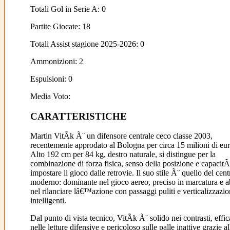
Totali Gol in Serie A: 0
Partite Giocate: 18
Totali Assist stagione 2025-2026: 0
Ammonizioni: 2
Espulsioni: 0
Media Voto:
CARATTERISTICHE
Martin VitÃ­k Ã¨ un difensore centrale ceco classe 2003,
recentemente approdato al Bologna per circa 15 milioni di eur
Alto 192 cm per 84 kg, destro naturale, si distingue per la
combinazione di forza fisica, senso della posizione e capacit
impostare il gioco dalle retrovie. Il suo stile Ã¨ quello del cent
moderno: dominante nel gioco aereo, preciso in marcatura e a
nel rilanciare lâ€™azione con passaggi puliti e verticalizzazio
intelligenti.
Dal punto di vista tecnico, VitÃ­k Ã¨ solido nei contrasti, effi
nelle letture difensive e pericoloso sulle palle inattive grazie al