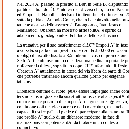
Nel 2024 Ã¨ passato in prestito al Bari in Serie B, disputando
partite e attirando lâ€™interesse di diversi club, tra cui Paler
ed Empoli. Il Napoli ha deciso di trattenerlo nel ritiro estivo 
sotto la guida di Antonio Conte, che lo ha coinvolto nelle pro
tattiche a causa delle assenze di Buongiorno, Juan Jesus e
Marianucci. Obaretin ha mostrato affidabilitÃ e spirito di
adattamento, guadagnandosi la fiducia dello staff tecnico.
La trattativa per il suo trasferimento allâ€™Empoli Ã¨ in fase
avanzata: si parla di un prestito oneroso da 350.000 euro con
obbligo di riscatto fissato a 3,5 milioni in caso di promozione 
Serie A. Il club toscano lo considera una pedina importante pe
rinforzare la difesa, soprattutto dopo lâ€™infortunio di Tosto.
Obaretin Ã¨ attualmente in attesa del via libera da parte di Co
che potrebbe trattenerlo ancora qualche giorno per esigenze
tattiche.
Difensore centrale di ruolo, puÃ² essere impiegato anche co
terzino sinistro grazie alla sua struttura fisica e alla capacitÃ d
coprire ampie porzioni di campo. Ãˆ un giocatore aggressivo,
con buone doti nel gioco aereo e nella marcatura, ma anche
capace di uscire palla al piede e di partecipare alla manovra. Il
suo profilo Ã¨ quello di un difensore moderno, in fase di
maturazione, con potenzialitÃ da titolare in un contesto
competitivo.