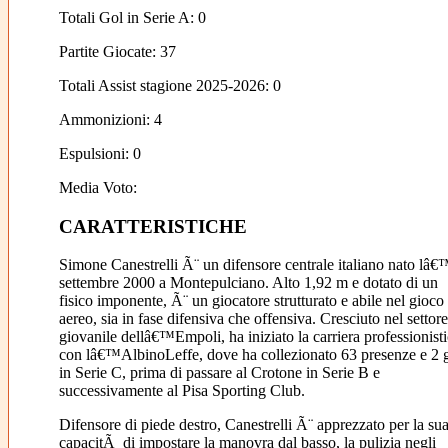
Totali Gol in Serie A: 0
Partite Giocate: 37
Totali Assist stagione 2025-2026: 0
Ammonizioni: 4
Espulsioni: 0
Media Voto:
CARATTERISTICHE
Simone Canestrelli Ã¨ un difensore centrale italiano nato lâ
settembre 2000 a Montepulciano. Alto 1,92 m e dotato di un
fisico imponente, Ã¨ un giocatore strutturato e abile nel gioco
aereo, sia in fase difensiva che offensiva. Cresciuto nel settore
giovanile dellâ€™Empoli, ha iniziato la carriera professionist
con lâ€™AlbinoLeffe, dove ha collezionato 63 presenze e 2 
in Serie C, prima di passare al Crotone in Serie B e
successivamente al Pisa Sporting Club.
Difensore di piede destro, Canestrelli Ã¨ apprezzato per la su
capacitÃ di impostare la manovra dal basso, la pulizia negli