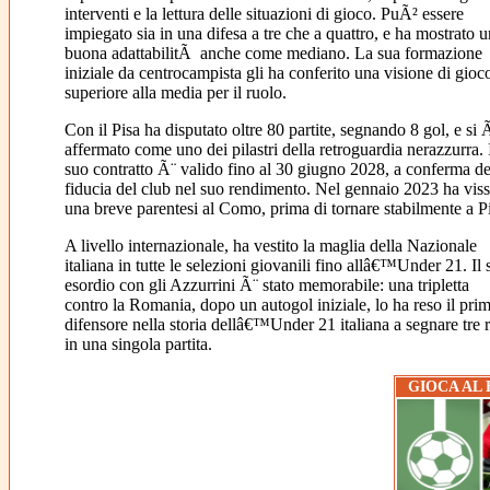
interventi e la lettura delle situazioni di gioco. PuÃ² essere
impiegato sia in una difesa a tre che a quattro, e ha mostrato 
buona adattabilitÃ anche come mediano. La sua formazione
iniziale da centrocampista gli ha conferito una visione di gioc
superiore alla media per il ruolo.
Con il Pisa ha disputato oltre 80 partite, segnando 8 gol, e si 
affermato come uno dei pilastri della retroguardia nerazzurra. 
suo contratto Ã¨ valido fino al 30 giugno 2028, a conferma de
fiducia del club nel suo rendimento. Nel gennaio 2023 ha vis
una breve parentesi al Como, prima di tornare stabilmente a Pi
A livello internazionale, ha vestito la maglia della Nazionale
italiana in tutte le selezioni giovanili fino allâ€™Under 21. Il 
esordio con gli Azzurrini Ã¨ stato memorabile: una tripletta
contro la Romania, dopo un autogol iniziale, lo ha reso il pri
difensore nella storia dellâ€™Under 21 italiana a segnare tre r
in una singola partita.
GIOCA AL