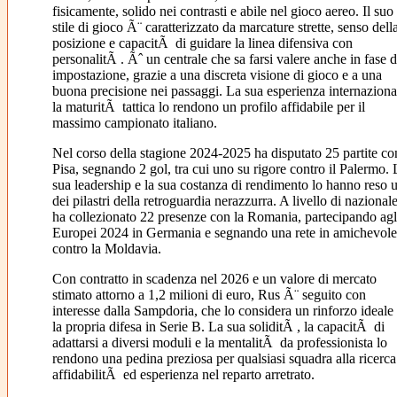
fisicamente, solido nei contrasti e abile nel gioco aereo. Il suo
stile di gioco Ã¨ caratterizzato da marcature strette, senso dell
posizione e capacitÃ di guidare la linea difensiva con
personalitÃ . Ãˆ un centrale che sa farsi valere anche in fase d
impostazione, grazie a una discreta visione di gioco e a una
buona precisione nei passaggi. La sua esperienza internaziona
la maturitÃ tattica lo rendono un profilo affidabile per il
massimo campionato italiano.
Nel corso della stagione 2024-2025 ha disputato 25 partite con
Pisa, segnando 2 gol, tra cui uno su rigore contro il Palermo. 
sua leadership e la sua costanza di rendimento lo hanno reso 
dei pilastri della retroguardia nerazzurra. A livello di nazionale
ha collezionato 22 presenze con la Romania, partecipando agl
Europei 2024 in Germania e segnando una rete in amichevole
contro la Moldavia.
Con contratto in scadenza nel 2026 e un valore di mercato
stimato attorno a 1,2 milioni di euro, Rus Ã¨ seguito con
interesse dalla Sampdoria, che lo considera un rinforzo ideale
la propria difesa in Serie B. La sua soliditÃ , la capacitÃ di
adattarsi a diversi moduli e la mentalitÃ da professionista lo
rendono una pedina preziosa per qualsiasi squadra alla ricerca
affidabilitÃ ed esperienza nel reparto arretrato.