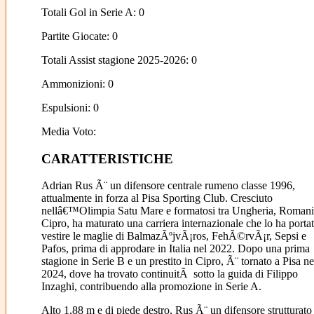
Totali Gol in Serie A: 0
Partite Giocate: 0
Totali Assist stagione 2025-2026: 0
Ammonizioni: 0
Espulsioni: 0
Media Voto:
CARATTERISTICHE
Adrian Rus Ã¨ un difensore centrale rumeno classe 1996,
attualmente in forza al Pisa Sporting Club. Cresciuto
nellâ€™Olimpia Satu Mare e formatosi tra Ungheria, Romani
Cipro, ha maturato una carriera internazionale che lo ha portat
vestire le maglie di BalmazÃºjvÃ¡ros, FehÃ©rvÃ¡r, Sepsi e
Pafos, prima di approdare in Italia nel 2022. Dopo una prima
stagione in Serie B e un prestito in Cipro, Ã¨ tornato a Pisa ne
2024, dove ha trovato continuitÃ sotto la guida di Filippo
Inzaghi, contribuendo alla promozione in Serie A.
Alto 1,88 m e di piede destro, Rus Ã¨ un difensore strutturato