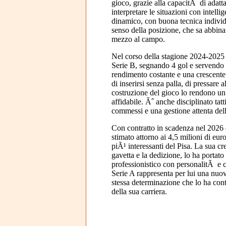
gioco, grazie alla capacitÃ di adattar
interpretare le situazioni con intell
dinamico, con buona tecnica individ
senso della posizione, che sa abbin
mezzo al campo.
Nel corso della stagione 2024-2025 h
Serie B, segnando 4 gol e servendo 
rendimento costante e una crescent
di inserirsi senza palla, di pressare a
costruzione del gioco lo rendono u
affidabile. Ãˆ anche disciplinato tat
commessi e una gestione attenta dell
Con contratto in scadenza nel 2026 
stimato attorno ai 4,5 milioni di euro
piÃ¹ interessanti del Pisa. La sua cre
gavetta e la dedizione, lo ha portato
professionistico con personalitÃ e c
Serie A rappresenta per lui una nuov
stessa determinazione che lo ha cont
della sua carriera.