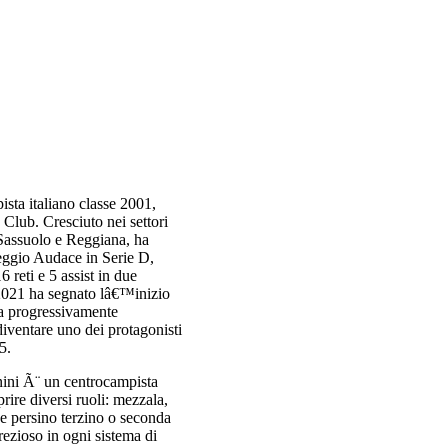
sta italiano classe 2001,
 Club. Cresciuto nei settori
Sassuolo e Reggiana, ha
Reggio Audace in Serie D,
 reti e 5 assist in due
 2021 ha segnato lâ€™inizio
ha progressivamente
diventare uno dei protagonisti
5.
nini Ã¨ un centrocampista
rire diversi ruoli: mezzala,
 e persino terzino o seconda
rezioso in ogni sistema di