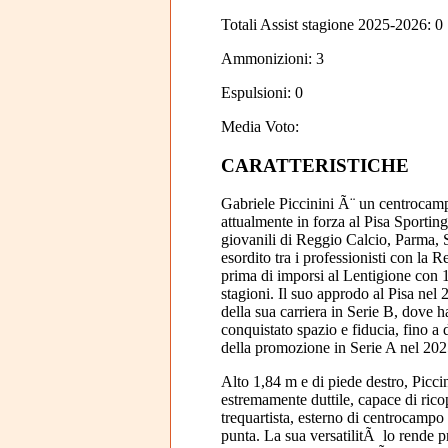
Totali Assist stagione 2025-2026: 0
Ammonizioni: 3
Espulsioni: 0
Media Voto:
CARATTERISTICHE
Gabriele Piccinini Ã¨ un centrocampi
attualmente in forza al Pisa Sporting
giovanili di Reggio Calcio, Parma, 
esordito tra i professionisti con la 
prima di imporsi al Lentigione con 16
stagioni. Il suo approdo al Pisa nel
della sua carriera in Serie B, dove 
conquistato spazio e fiducia, fino a 
della promozione in Serie A nel 202
Alto 1,84 m e di piede destro, Picci
estremamente duttile, capace di ricop
trequartista, esterno di centrocampo
punta. La sua versatilitÃ lo rende p