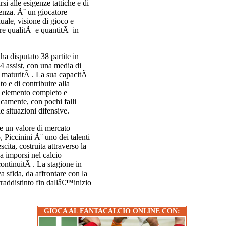
si alle esigenze tattiche e di
igenza. Ãˆ un giocatore
uale, visione di gioco e
are qualitÃ e quantitÃ in
a disputato 38 partite in
4 assist, con una media di
e maturitÃ . La sua capacitÃ
lto e di contribuire alla
n elemento completo e
ticamente, con pochi falli
e situazioni difensive.
e un valore di mercato
, Piccinini Ã¨ uno dei talenti
scita, costruita attraverso la
 a imporsi nel calcio
ontinuitÃ . La stagione in
a sfida, da affrontare con la
raddistinto fin dallâ€™inizio
GIOCA AL FANTACALCIO ONLINE CON: