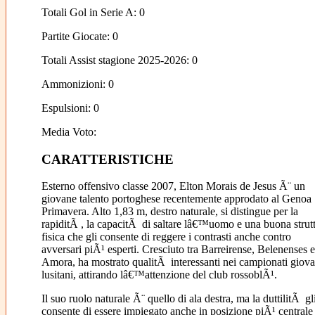
Totali Gol in Serie A: 0
Partite Giocate: 0
Totali Assist stagione 2025-2026: 0
Ammonizioni: 0
Espulsioni: 0
Media Voto:
CARATTERISTICHE
Esterno offensivo classe 2007, Elton Morais de Jesus Ã¨ un
giovane talento portoghese recentemente approdato al Genoa
Primavera. Alto 1,83 m, destro naturale, si distingue per la
rapiditÃ , la capacitÃ di saltare lâ€™uomo e una buona strut
fisica che gli consente di reggere i contrasti anche contro
avversari piÃ¹ esperti. Cresciuto tra Barreirense, Belenenses e
Amora, ha mostrato qualitÃ interessanti nei campionati giova
lusitani, attirando lâ€™attenzione del club rossoblÃ¹.
Il suo ruolo naturale Ã¨ quello di ala destra, ma la duttilitÃ gl
consente di essere impiegato anche in posizione piÃ¹ centrale