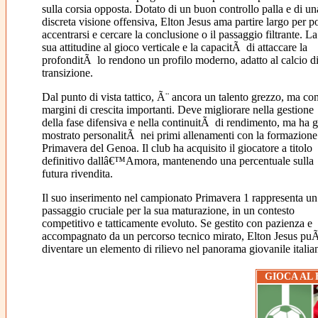
sulla corsia opposta. Dotato di un buon controllo palla e di un
discreta visione offensiva, Elton Jesus ama partire largo per p
accentrarsi e cercare la conclusione o il passaggio filtrante. La
sua attitudine al gioco verticale e la capacitÃ di attaccare la
profonditÃ lo rendono un profilo moderno, adatto al calcio d
transizione.
Dal punto di vista tattico, Ã¨ ancora un talento grezzo, ma co
margini di crescita importanti. Deve migliorare nella gestione
della fase difensiva e nella continuitÃ di rendimento, ma ha
mostrato personalitÃ nei primi allenamenti con la formazione
Primavera del Genoa. Il club ha acquisito il giocatore a titolo
definitivo dallâ€™Amora, mantenendo una percentuale sulla
futura rivendita.
Il suo inserimento nel campionato Primavera 1 rappresenta un
passaggio cruciale per la sua maturazione, in un contesto
competitivo e tatticamente evoluto. Se gestito con pazienza e
accompagnato da un percorso tecnico mirato, Elton Jesus pu
diventare un elemento di rilievo nel panorama giovanile italia
GIOCA AL