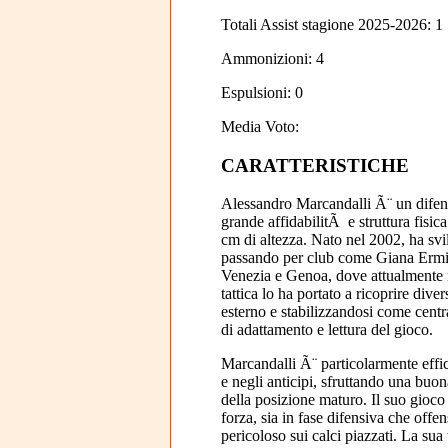
Totali Assist stagione 2025-2026: 1
Ammonizioni: 4
Espulsioni: 0
Media Voto:
CARATTERISTICHE
Alessandro Marcandalli Ã¨ un difenso
grande affidabilitÃ e struttura fisic
cm di altezza. Nato nel 2002, ha svi
passando per club come Giana Ermi
Venezia e Genoa, dove attualmente 
tattica lo ha portato a ricoprire diver
esterno e stabilizzandosi come centr
di adattamento e lettura del gioco.
Marcandalli Ã¨ particolarmente effi
e negli anticipi, sfruttando una buo
della posizione maturo. Il suo gioco
forza, sia in fase difensiva che offe
pericoloso sui calci piazzati. La sua