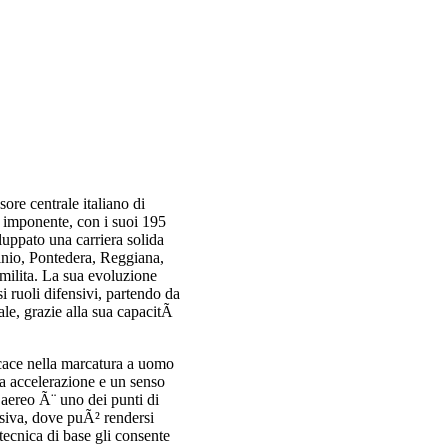
re centrale italiano di
a imponente, con i suoi 195
luppato una carriera solida
nio, Pontedera, Reggiana,
milita. La sua evoluzione
si ruoli difensivi, partendo da
ale, grazie alla sua capacitÃ
cace nella marcatura a uomo
na accelerazione e un senso
 aereo Ã¨ uno dei punti di
nsiva, dove puÃ² rendersi
 tecnica di base gli consente