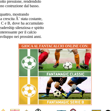
sotto pressione, rendendolo
no costruzione dal basso.
 quattro, mostrando
ua crescita Ã¨ stata costante,
ie C e B, dove ha accumulato
eadership silenziosa e spirito
nteressante per il calcio
 sviluppo nei prossimi anni.
GIOCA AL FANTACALCIO ONLINE CON: