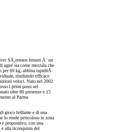
liver SÃ¸rensen Jensen Ã¨ un
 di agire sia come mezzala che
m per 69 kg, abbina rapiditÃ
viduale, risultando efficace
nsizioni veloci. Nato nel 2002
so i primi passi nel
onato oltre 80 presenze e 15
rimento al Parma
i gioco brillante e di una
he lo rende pericoloso in zona
o e propositivo, con una
 e alla riconquista del