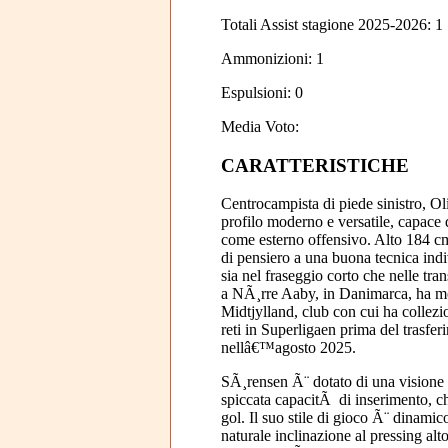
Totali Assist stagione 2025-2026: 1
Ammonizioni: 1
Espulsioni: 0
Media Voto:
CARATTERISTICHE
Centrocampista di piede sinistro, O
profilo moderno e versatile, capace
come esterno offensivo. Alto 184 c
di pensiero a una buona tecnica indi
sia nel fraseggio corto che nelle tra
a NÃ¸rre Aaby, in Danimarca, ha mos
Midtjylland, club con cui ha collezi
reti in Superligaen prima del trasfe
nellâ€™agosto 2025.
SÃ¸rensen Ã¨ dotato di una visione d
spiccata capacitÃ di inserimento, c
gol. Il suo stile di gioco Ã¨ dinamic
naturale inclinazione al pressing alto