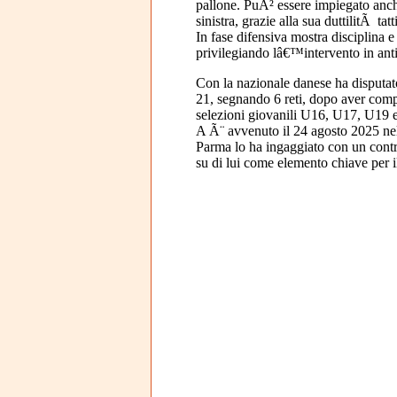
pallone. PuÃ² essere impiegato anch
sinistra, grazie alla sua duttilitÃ tatt
In fase difensiva mostra disciplina e
privilegiando lâ€™intervento in anti
Con la nazionale danese ha disputa
21, segnando 6 reti, dopo aver compl
selezioni giovanili U16, U17, U19 e
A Ã¨ avvenuto il 24 agosto 2025 nell
Parma lo ha ingaggiato con un contr
su di lui come elemento chiave per i