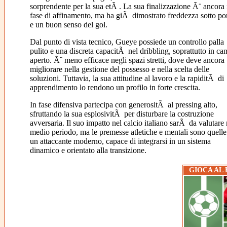
sorprendente per la sua etÃ . La sua finalizzazione Ã¨ ancora 
fase di affinamento, ma ha giÃ dimostrato freddezza sotto po
e un buon senso del gol.
Dal punto di vista tecnico, Gueye possiede un controllo palla
pulito e una discreta capacitÃ nel dribbling, soprattutto in c
aperto. Ãˆ meno efficace negli spazi stretti, dove deve ancora
migliorare nella gestione del possesso e nella scelta delle
soluzioni. Tuttavia, la sua attitudine al lavoro e la rapiditÃ di
apprendimento lo rendono un profilo in forte crescita.
In fase difensiva partecipa con generositÃ al pressing alto,
sfruttando la sua esplosivitÃ per disturbare la costruzione
avversaria. Il suo impatto nel calcio italiano sarÃ da valutare 
medio periodo, ma le premesse atletiche e mentali sono quelle
un attaccante moderno, capace di integrarsi in un sistema
dinamico e orientato alla transizione.
GIOCA AL