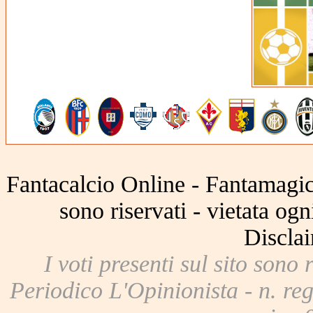
Fantacalcio Online - Fantamagic 
sono riservati - vietata og
Disclai
I voti presenti sul sito sono 
Periodico L'Opinionista - n. reg