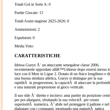
Totali Gol in Serie A: 0
Partite Giocate: 15
Totali Assist stagione 2025-2026: 0
Ammonizioni: 2
Espulsioni: 0
Media Voto:
CARATTERISTICHE
Idrissa Gueye Ã¨ un attaccante senegalese classe 2006,
recentemente approdato allâ€™Udinese dopo essersi messo i
luce con il Metz in Ligue 2. Dotato di un fisico longilineo e di
una buona struttura atletica, Gueye si distingue per la sua
rapiditÃ in progressione, la capacitÃ di attaccare la profond
e una naturale propensione al gioco verticale.
Il suo stile Ã¨ diretto e incisivo: ama partire da posizione centr
per poi allargarsi, sfruttando la sua velocitÃ per creare
superioritÃ numerica. Ãˆ abile nel proteggere il pallone e nel
dialogare con i compagni, mostrando una maturitÃ tattica